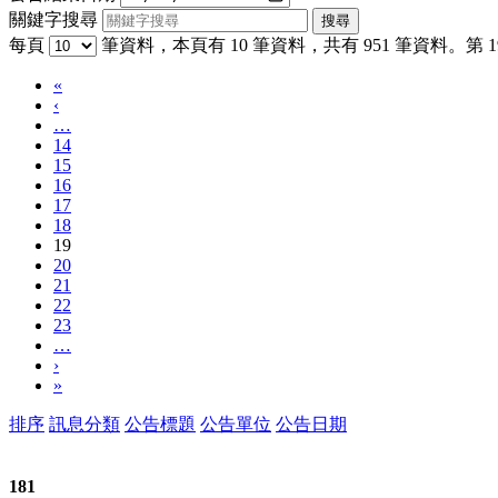
關鍵字搜尋
每頁
筆資料，本頁有 10 筆資料，共有 951 筆資料。第 19
«
‹
…
14
15
16
17
18
19
20
21
22
23
…
›
»
排序
訊息分類
公告標題
公告單位
公告日期
181