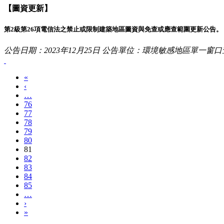
【圖資更新】
第2級第26項電信法之禁止或限制建築地區圖資與免查或應查範圍更新公告。
公告日期：2023年12月25日
公告單位：環境敏感地區單一窗口
«
‹
…
76
77
78
79
80
81
82
83
84
85
…
›
»