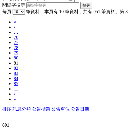
關鍵字搜尋
每頁
筆資料，本頁有 10 筆資料，共有 951 筆資料。第 81
«
‹
…
76
77
78
79
80
81
82
83
84
85
…
›
»
排序
訊息分類
公告標題
公告單位
公告日期
801