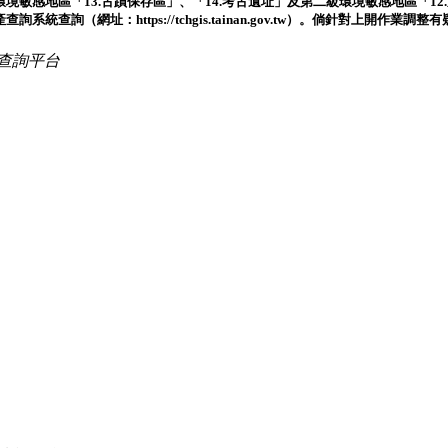
環境敏感地區「13.古蹟保存區」、「14.考古遺址」及第二級環境敏感地區「12.
詢（網址：https://tchgis.tainan.gov.tw）。倘針對上開作
查詢平台