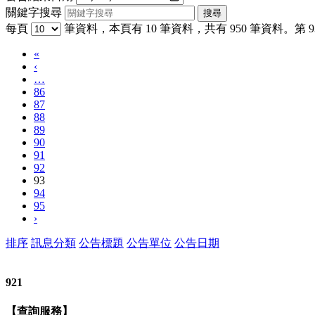
關鍵字搜尋
每頁
筆資料，本頁有 10 筆資料，共有 950 筆資料。第 93
«
‹
…
86
87
88
89
90
91
92
93
94
95
›
排序
訊息分類
公告標題
公告單位
公告日期
921
【查詢服務】