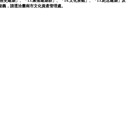
歷史建築」、「13.聚落建築群」、「14.文化景觀」、「15.紀念建築」及
業調整有疑義，請逕洽臺南市文化資產管理處。