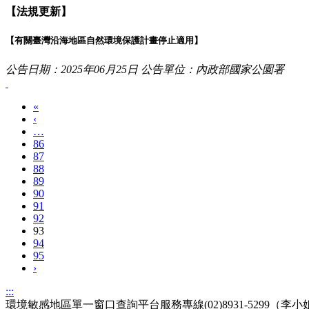
【法規更新】
【有關臺灣沿海地區自然環境保護計畫停止適用】
公告日期：2025年06月25日
公告單位：內政部國家公園署
«
‹
…
86
87
88
89
90
91
92
93
94
95
›
:::
環境敏感地區單一窗口查詢平台服務專線(02)8931-5299（李小姐）