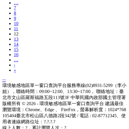
…
7
8
9
10
11
12
13
14
15
16
…
›
»
:::
環境敏感地區單一窗口查詢平台服務專線(02)8931-5299（李小
姐），聯絡時間：09:00~12:00、13:30~17:00， 聯絡地址：臺
北市文山區羅斯福路五段113號3F
中華民國內政部國土管理署
版權所有 © 2026 - 環境敏感地區單一窗口查詢平台
建議最佳
瀏覽環境：Chrome、Edge 、 FireFox，螢幕解析度：1024*768
105404臺北市松山區八德路2段342號 / 電話 : 02-87712345
、使
用者連線網路位址：?.?.?.?
線上人數：
?
，累計瀏覽人次：
?