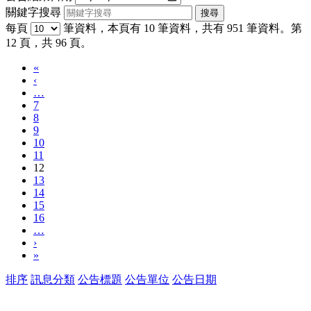
關鍵字搜尋
每頁
筆資料，本頁有 10 筆資料，共有 951 筆資料。第
12 頁，共 96 頁。
«
‹
…
7
8
9
10
11
12
13
14
15
16
…
›
»
排序
訊息分類
公告標題
公告單位
公告日期