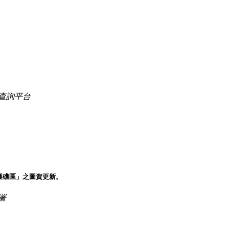
查詢平台
護礁區」之圖資更新。
署