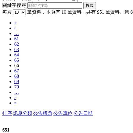
關鍵字搜尋
每頁
筆資料，本頁有 10 筆資料，共有 951 筆資料。第 66
«
‹
…
61
62
63
64
65
66
67
68
69
70
…
›
»
排序
訊息分類
公告標題
公告單位
公告日期
651