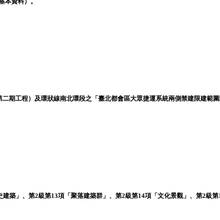
基本資料）。
（第二期工程）及環狀線南北環段之「臺北都會區大眾捷運系統兩側禁建限建範
史建築」、第2級第13項「聚落建築群」、第2級第14項「文化景觀」、第2級