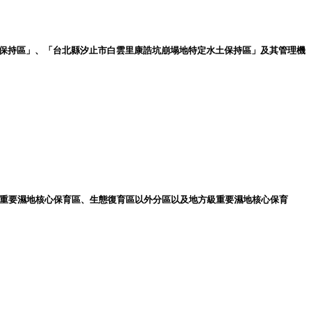
定水土保持區」、「台北縣汐止市白雲里康誥坑崩塌地特定水土保持區」及其管理機
級重要濕地核心保育區、生態復育區以外分區以及地方級重要濕地核心保育