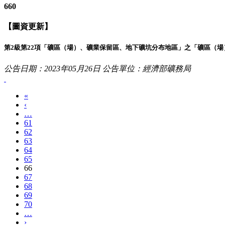
660
【圖資更新】
第2級第22項「礦區（場）、礦業保留區、地下礦坑分布地區」之「礦區（
公告日期：2023年05月26日
公告單位：經濟部礦務局
«
‹
…
61
62
63
64
65
66
67
68
69
70
…
›