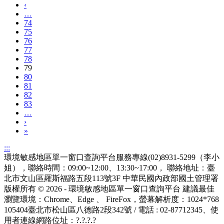
‹
…
74
75
76
77
78
79
80
81
82
83
…
›
»
:::
環境敏感地區單一窗口查詢平台服務專線(02)8931-5299（李小
姐），聯絡時間：09:00~12:00、13:30~17:00， 聯絡地址：臺
北市文山區羅斯福路五段113號3F
中華民國內政部國土管理署
版權所有 © 2026 - 環境敏感地區單一窗口查詢平台
建議最佳
瀏覽環境：Chrome、Edge 、 FireFox，螢幕解析度：1024*768
105404臺北市松山區八德路2段342號 / 電話 : 02-87712345
、使
用者連線網路位址：?.?.?.?