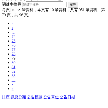
關鍵字搜尋
每頁
筆資料，本頁有 10 筆資料，共有 951 筆資料。第
79 頁，共 96 頁。
«
‹
…
74
75
76
77
78
79
80
81
82
83
…
›
»
排序
訊息分類
公告標題
公告單位
公告日期