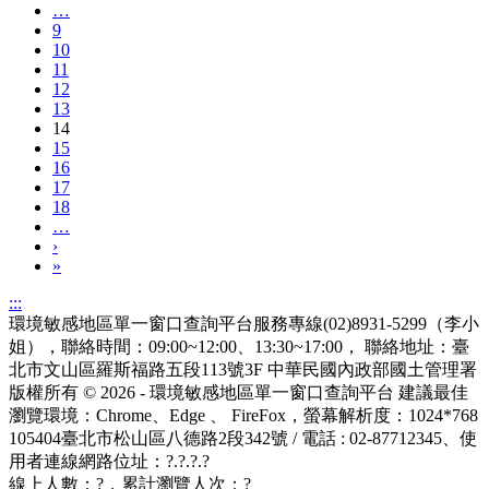
…
9
10
11
12
13
14
15
16
17
18
…
›
»
:::
環境敏感地區單一窗口查詢平台服務專線(02)8931-5299（李小
姐），聯絡時間：09:00~12:00、13:30~17:00， 聯絡地址：臺
北市文山區羅斯福路五段113號3F
中華民國內政部國土管理署
版權所有 © 2026 - 環境敏感地區單一窗口查詢平台
建議最佳
瀏覽環境：Chrome、Edge 、 FireFox，螢幕解析度：1024*768
105404臺北市松山區八德路2段342號 / 電話 : 02-87712345
、使
用者連線網路位址：?.?.?.?
線上人數：
?
，累計瀏覽人次：
?