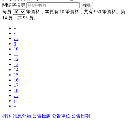
關鍵字搜尋
每頁
筆資料，本頁有 10 筆資料，共有 950 筆資料。第
14 頁，共 95 頁。
«
‹
…
9
10
11
12
13
14
15
16
17
18
…
›
»
排序
訊息分類
公告標題
公告單位
公告日期