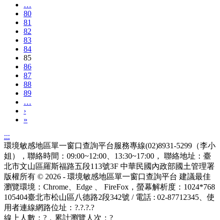
…
80
81
82
83
84
85
86
87
88
89
…
›
»
:::
環境敏感地區單一窗口查詢平台服務專線(02)8931-5299（李小
姐），聯絡時間：09:00~12:00、13:30~17:00， 聯絡地址：臺
北市文山區羅斯福路五段113號3F
中華民國內政部國土管理署
版權所有 © 2026 - 環境敏感地區單一窗口查詢平台
建議最佳
瀏覽環境：Chrome、Edge 、 FireFox，螢幕解析度：1024*768
105404臺北市松山區八德路2段342號 / 電話 : 02-87712345
、使
用者連線網路位址：?.?.?.?
線上人數：
?
，累計瀏覽人次：
?