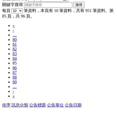
關鍵字搜尋
每頁
筆資料，本頁有 10 筆資料，共有 951 筆資料。第
85 頁，共 96 頁。
«
‹
…
80
81
82
83
84
85
86
87
88
89
…
›
»
排序
訊息分類
公告標題
公告單位
公告日期