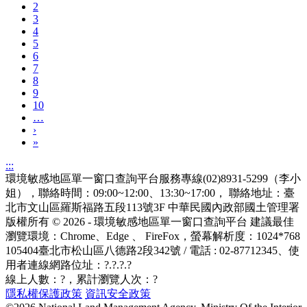
2
3
4
5
6
7
8
9
10
…
›
»
:::
環境敏感地區單一窗口查詢平台服務專線(02)8931-5299（李小
姐），聯絡時間：09:00~12:00、13:30~17:00， 聯絡地址：臺
北市文山區羅斯福路五段113號3F
中華民國內政部國土管理署
版權所有 © 2026 - 環境敏感地區單一窗口查詢平台
建議最佳
瀏覽環境：Chrome、Edge 、 FireFox，螢幕解析度：1024*768
105404臺北市松山區八德路2段342號 / 電話 : 02-87712345
、使
用者連線網路位址：?.?.?.?
線上人數：
?
，累計瀏覽人次：
?
隱私權保護政策
資訊安全政策