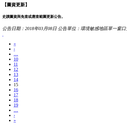
【圖資更新】
史蹟圖資與免查或應查範圍更新公告。
公告日期：2018年03月08日
公告單位：環境敏感地區單一窗口
«
‹
…
10
11
12
13
14
15
16
17
18
19
…
›
»