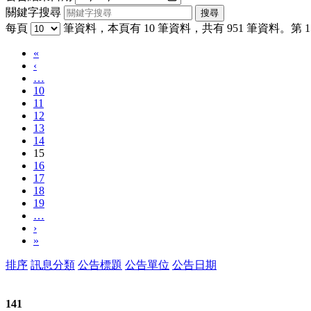
關鍵字搜尋
每頁
筆資料，本頁有 10 筆資料，共有 951 筆資料。第 15
«
‹
…
10
11
12
13
14
15
16
17
18
19
…
›
»
排序
訊息分類
公告標題
公告單位
公告日期
141