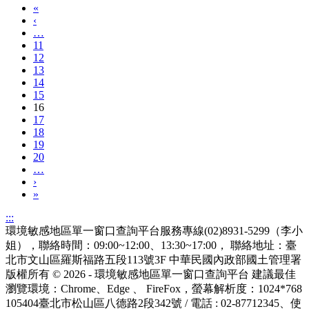
«
‹
…
11
12
13
14
15
16
17
18
19
20
…
›
»
:::
環境敏感地區單一窗口查詢平台服務專線(02)8931-5299（李小
姐），聯絡時間：09:00~12:00、13:30~17:00， 聯絡地址：臺
北市文山區羅斯福路五段113號3F
中華民國內政部國土管理署
版權所有 © 2026 - 環境敏感地區單一窗口查詢平台
建議最佳
瀏覽環境：Chrome、Edge 、 FireFox，螢幕解析度：1024*768
105404臺北市松山區八德路2段342號 / 電話 : 02-87712345
、使