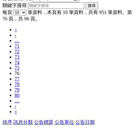
關鍵字搜尋
每頁
筆資料，本頁有 10 筆資料，共有 951 筆資料。第
76 頁，共 96 頁。
«
‹
…
71
72
73
74
75
76
77
78
79
80
…
›
»
排序
訊息分類
公告標題
公告單位
公告日期