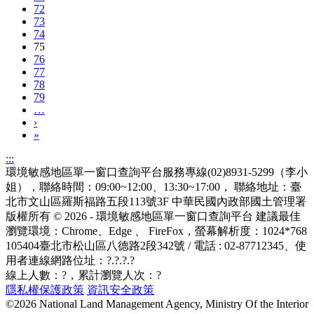
72
73
74
75
76
77
78
79
…
›
»
:::
環境敏感地區單一窗口查詢平台服務專線(02)8931-5299（李小
姐），聯絡時間：09:00~12:00、13:30~17:00， 聯絡地址：臺
北市文山區羅斯福路五段113號3F
中華民國內政部國土管理署
版權所有 © 2026 - 環境敏感地區單一窗口查詢平台
建議最佳
瀏覽環境：Chrome、Edge 、 FireFox，螢幕解析度：1024*768
105404臺北市松山區八德路2段342號 / 電話 : 02-87712345
、使
用者連線網路位址：?.?.?.?
線上人數：
?
，累計瀏覽人次：
?
隱私權保護政策
資訊安全政策
©2026 National Land Management Agency, Ministry Of the Interior