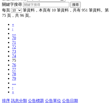
關鍵字搜尋
每頁
筆資料，本頁有 10 筆資料，共有 951 筆資料。第
75 頁，共 96 頁。
«
‹
…
70
71
72
73
74
75
76
77
78
79
…
›
»
排序
訊息分類
公告標題
公告單位
公告日期