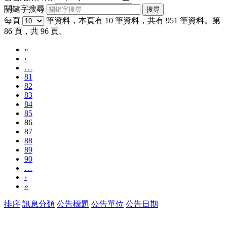
關鍵字搜尋
每頁
筆資料，本頁有 10 筆資料，共有 951 筆資料。第
86 頁，共 96 頁。
«
‹
…
81
82
83
84
85
86
87
88
89
90
…
›
»
排序
訊息分類
公告標題
公告單位
公告日期