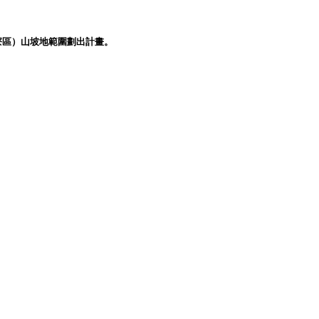
寮區）山坡地範圍劃出計畫。