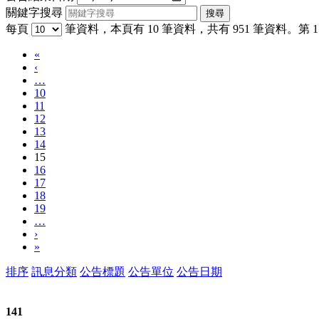
關鍵字搜尋
每頁
筆資料，本頁有 10 筆資料，共有 951 筆資料。第 15
«
‹
…
10
11
12
13
14
15
16
17
18
19
…
›
»
排序
訊息分類
公告標題
公告單位
公告日期
141