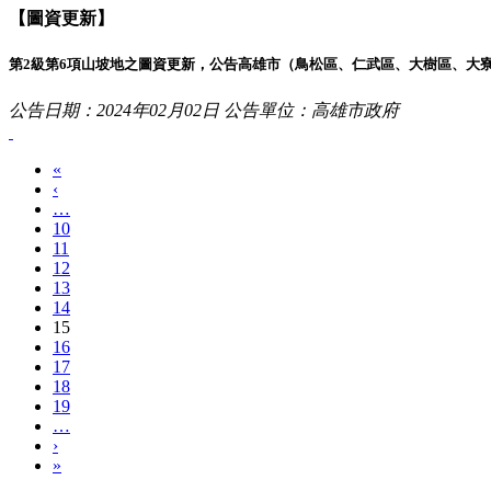
【圖資更新】
第2級第6項山坡地之圖資更新，公告高雄市（鳥松區、仁武區、大樹區、大
公告日期：2024年02月02日
公告單位：高雄市政府
«
‹
…
10
11
12
13
14
15
16
17
18
19
…
›
»