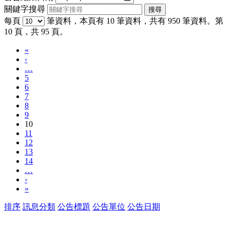
關鍵字搜尋
每頁
筆資料，本頁有 10 筆資料，共有 950 筆資料。第
10 頁，共 95 頁。
«
‹
…
5
6
7
8
9
10
11
12
13
14
…
›
»
排序
訊息分類
公告標題
公告單位
公告日期