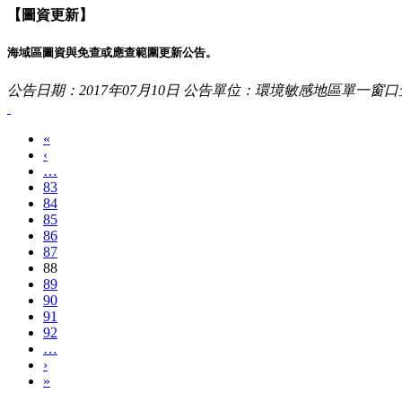
【圖資更新】
海域區圖資與免查或應查範圍更新公告。
公告日期：2017年07月10日
公告單位：環境敏感地區單一窗口
«
‹
…
83
84
85
86
87
88
89
90
91
92
…
›
»