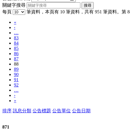
關鍵字搜尋
每頁
筆資料，本頁有 10 筆資料，共有 951 筆資料。第 88
«
‹
…
83
84
85
86
87
88
89
90
91
92
…
›
»
排序
訊息分類
公告標題
公告單位
公告日期
871