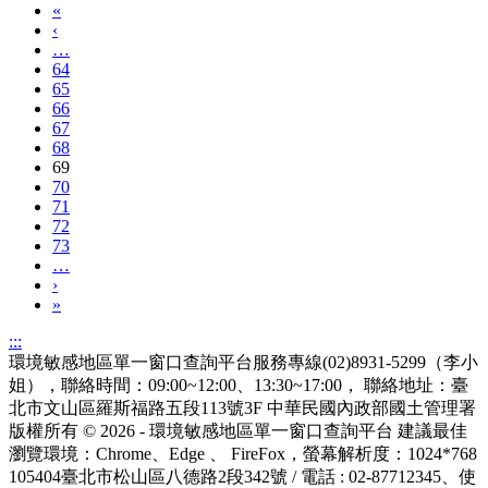
«
‹
…
64
65
66
67
68
69
70
71
72
73
…
›
»
:::
環境敏感地區單一窗口查詢平台服務專線(02)8931-5299（李小
姐），聯絡時間：09:00~12:00、13:30~17:00， 聯絡地址：臺
北市文山區羅斯福路五段113號3F
中華民國內政部國土管理署
版權所有 © 2026 - 環境敏感地區單一窗口查詢平台
建議最佳
瀏覽環境：Chrome、Edge 、 FireFox，螢幕解析度：1024*768
105404臺北市松山區八德路2段342號 / 電話 : 02-87712345
、使