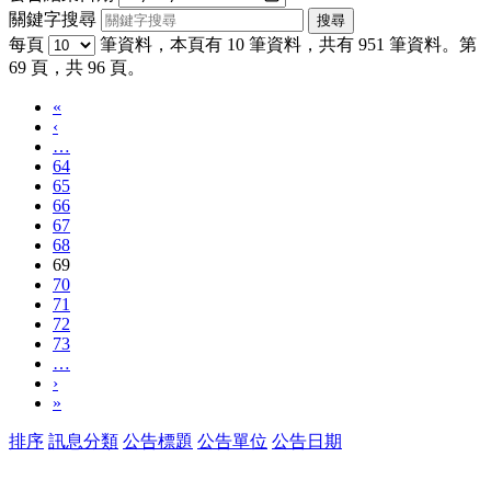
關鍵字搜尋
每頁
筆資料，本頁有 10 筆資料，共有 951 筆資料。第
69 頁，共 96 頁。
«
‹
…
64
65
66
67
68
69
70
71
72
73
…
›
»
排序
訊息分類
公告標題
公告單位
公告日期