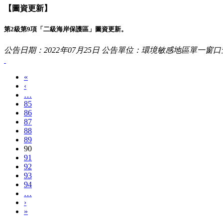
【圖資更新】
第2級第9項「二級海岸保護區」圖資更新。
公告日期：2022年07月25日
公告單位：環境敏感地區單一窗口
«
‹
…
85
86
87
88
89
90
91
92
93
94
…
›
»