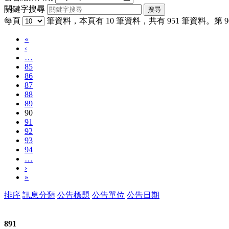
關鍵字搜尋
每頁
筆資料，本頁有 10 筆資料，共有 951 筆資料。第 90
«
‹
…
85
86
87
88
89
90
91
92
93
94
…
›
»
排序
訊息分類
公告標題
公告單位
公告日期
891