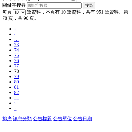
關鍵字搜尋
每頁
筆資料，本頁有 10 筆資料，共有 951 筆資料。第
78 頁，共 96 頁。
«
‹
…
73
74
75
76
77
78
79
80
81
82
…
›
»
排序
訊息分類
公告標題
公告單位
公告日期