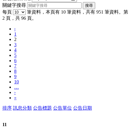
關鍵字搜尋
每頁
筆資料，本頁有 10 筆資料，共有 951 筆資料。第
2 頁，共 96 頁。
‹
1
2
3
4
5
6
7
8
9
10
…
›
»
排序
訊息分類
公告標題
公告單位
公告日期
11