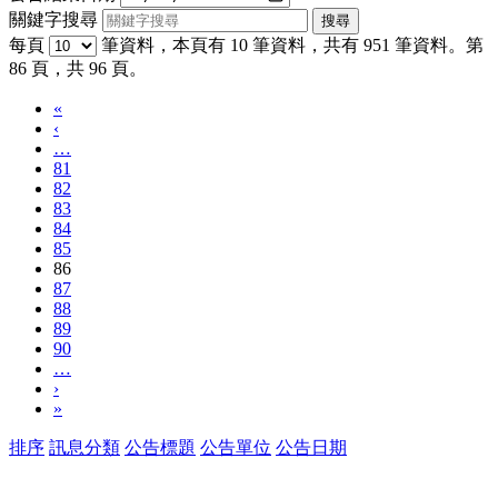
關鍵字搜尋
每頁
筆資料，本頁有 10 筆資料，共有 951 筆資料。第
86 頁，共 96 頁。
«
‹
…
81
82
83
84
85
86
87
88
89
90
…
›
»
排序
訊息分類
公告標題
公告單位
公告日期