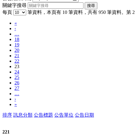
關鍵字搜尋
每頁
筆資料，本頁有 10 筆資料，共有 950 筆資料。第 23
«
‹
…
18
19
20
21
22
23
24
25
26
27
…
›
»
排序
訊息分類
公告標題
公告單位
公告日期
221