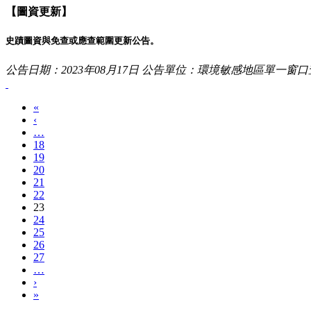
【圖資更新】
史蹟圖資與免查或應查範圍更新公告。
公告日期：2023年08月17日
公告單位：環境敏感地區單一窗口
«
‹
…
18
19
20
21
22
23
24
25
26
27
…
›
»