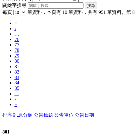
關鍵字搜尋
每頁
筆資料，本頁有 10 筆資料，共有 951 筆資料。第 81
«
‹
…
76
77
78
79
80
81
82
83
84
85
…
›
»
排序
訊息分類
公告標題
公告單位
公告日期
801