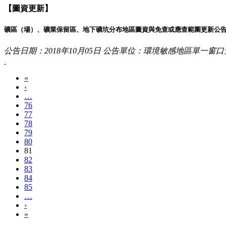
【圖資更新】
礦區（場）、礦業保留區、地下礦坑分布地區圖資與免查或應查範圍更新公
公告日期：2018年10月05日
公告單位：環境敏感地區單一窗口
«
‹
…
76
77
78
79
80
81
82
83
84
85
…
›
»