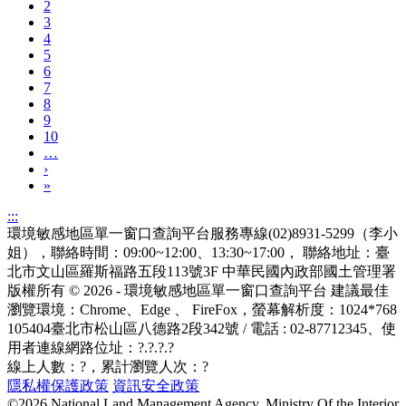
2
3
4
5
6
7
8
9
10
…
›
»
:::
環境敏感地區單一窗口查詢平台服務專線(02)8931-5299（李小
姐），聯絡時間：09:00~12:00、13:30~17:00， 聯絡地址：臺
北市文山區羅斯福路五段113號3F
中華民國內政部國土管理署
版權所有 © 2026 - 環境敏感地區單一窗口查詢平台
建議最佳
瀏覽環境：Chrome、Edge 、 FireFox，螢幕解析度：1024*768
105404臺北市松山區八德路2段342號 / 電話 : 02-87712345
、使
用者連線網路位址：?.?.?.?
線上人數：
?
，累計瀏覽人次：
?
隱私權保護政策
資訊安全政策
©2026 National Land Management Agency, Ministry Of the Interior