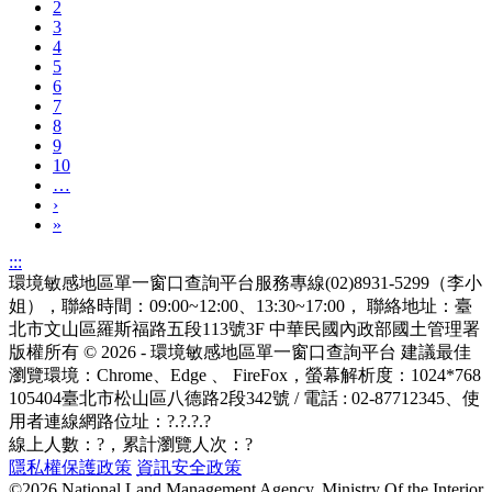
2
3
4
5
6
7
8
9
10
…
›
»
:::
環境敏感地區單一窗口查詢平台服務專線(02)8931-5299（李小
姐），聯絡時間：09:00~12:00、13:30~17:00， 聯絡地址：臺
北市文山區羅斯福路五段113號3F
中華民國內政部國土管理署
版權所有 © 2026 - 環境敏感地區單一窗口查詢平台
建議最佳
瀏覽環境：Chrome、Edge 、 FireFox，螢幕解析度：1024*768
105404臺北市松山區八德路2段342號 / 電話 : 02-87712345
、使
用者連線網路位址：?.?.?.?
線上人數：
?
，累計瀏覽人次：
?
隱私權保護政策
資訊安全政策
©2026 National Land Management Agency, Ministry Of the Interior