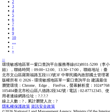
2
3
4
5
6
7
8
9
10
…
›
»
:::
環境敏感地區單一窗口查詢平台服務專線(02)8931-5299（李小
姐），聯絡時間：09:00~12:00、13:30~17:00， 聯絡地址：臺
北市文山區羅斯福路五段113號3F
中華民國內政部國土管理署
版權所有 © 2026 - 環境敏感地區單一窗口查詢平台
建議最佳
瀏覽環境：Chrome、Edge 、 FireFox，螢幕解析度：1024*768
105404臺北市松山區八德路2段342號 / 電話 : 02-87712345
、使
用者連線網路位址：?.?.?.?
線上人數：
?
，累計瀏覽人次：
?
隱私權保護政策
資訊安全政策
©2026 National Land Management Agency, Ministry Of the Interior