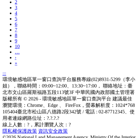
2
3
4
5
6
7
8
9
10
…
›
»
:::
環境敏感地區單一窗口查詢平台服務專線(02)8931-5299（李小
姐），聯絡時間：09:00~12:00、13:30~17:00， 聯絡地址：臺
北市文山區羅斯福路五段113號3F
中華民國內政部國土管理署
版權所有 © 2026 - 環境敏感地區單一窗口查詢平台
建議最佳
瀏覽環境：Chrome、Edge 、 FireFox，螢幕解析度：1024*768
105404臺北市松山區八德路2段342號 / 電話 : 02-87712345
、使
用者連線網路位址：?.?.?.?
線上人數：
?
，累計瀏覽人次：
?
隱私權保護政策
資訊安全政策
©2026 National Land Management Agency, Ministry Of the Interior