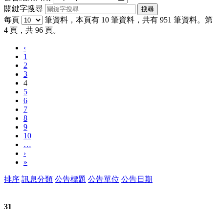
關鍵字搜尋
每頁
筆資料，本頁有 10 筆資料，共有 951 筆資料。第
4 頁，共 96 頁。
‹
1
2
3
4
5
6
7
8
9
10
…
›
»
排序
訊息分類
公告標題
公告單位
公告日期
31