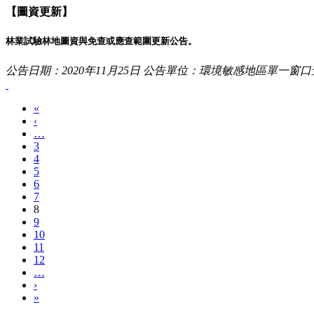
【圖資更新】
林業試驗林地圖資與免查或應查範圍更新公告。
公告日期：2020年11月25日
公告單位：環境敏感地區單一窗口
«
‹
…
3
4
5
6
7
8
9
10
11
12
…
›
»