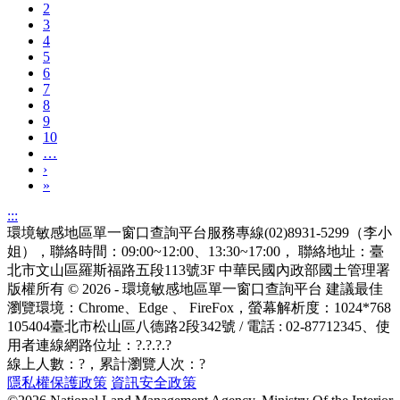
2
3
4
5
6
7
8
9
10
…
›
»
:::
環境敏感地區單一窗口查詢平台服務專線(02)8931-5299（李小
姐），聯絡時間：09:00~12:00、13:30~17:00， 聯絡地址：臺
北市文山區羅斯福路五段113號3F
中華民國內政部國土管理署
版權所有 © 2026 - 環境敏感地區單一窗口查詢平台
建議最佳
瀏覽環境：Chrome、Edge 、 FireFox，螢幕解析度：1024*768
105404臺北市松山區八德路2段342號 / 電話 : 02-87712345
、使
用者連線網路位址：?.?.?.?
線上人數：
?
，累計瀏覽人次：
?
隱私權保護政策
資訊安全政策