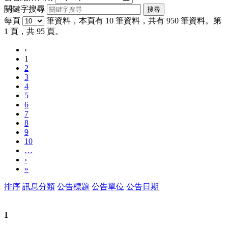
關鍵字搜尋
每頁
筆資料，本頁有 10 筆資料，共有 950 筆資料。第
1 頁，共 95 頁。
‹
1
2
3
4
5
6
7
8
9
10
…
›
»
排序
訊息分類
公告標題
公告單位
公告日期
1