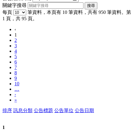
關鍵字搜尋
每頁
筆資料，本頁有 10 筆資料，共有 950 筆資料。第
1 頁，共 95 頁。
‹
1
2
3
4
5
6
7
8
9
10
…
›
»
排序
訊息分類
公告標題
公告單位
公告日期
1