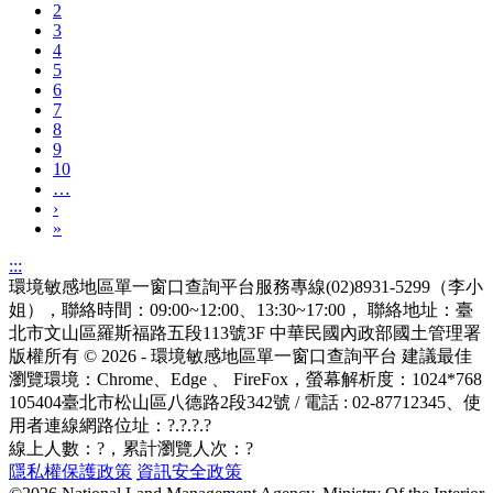
2
3
4
5
6
7
8
9
10
…
›
»
:::
環境敏感地區單一窗口查詢平台服務專線(02)8931-5299（李小
姐），聯絡時間：09:00~12:00、13:30~17:00， 聯絡地址：臺
北市文山區羅斯福路五段113號3F
中華民國內政部國土管理署
版權所有 © 2026 - 環境敏感地區單一窗口查詢平台
建議最佳
瀏覽環境：Chrome、Edge 、 FireFox，螢幕解析度：1024*768
105404臺北市松山區八德路2段342號 / 電話 : 02-87712345
、使
用者連線網路位址：?.?.?.?
線上人數：
?
，累計瀏覽人次：
?
隱私權保護政策
資訊安全政策