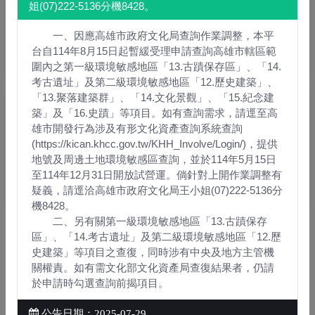
姐(07)222-5136分機8428。
會員專區
一、因應高雄市政府文化局查詢作業調整，本平
台自114年8月15日起暫緩受理申請查詢高雄市轄區範
圍內之第一級環境敏感地區「13.古蹟保存區」、「14.
考古遺址」及第二級環境敏感地區「12.歷史建築」、
「13.聚落建築群」、「14.文化景觀」、「15.紀念建
築」及「16.史蹟」等項目。如有查詢需求，請逕至高
雄市開發行為涉及有形文化資產查詢系統查詢
(https://kican.khcc.gov.tw/KHH_Involve/Login/)，提供
地號及周邊土地環境敏感區查詢，並於114年5月15日
與我們聯繫
至114年12月31日開放試營運。倘針對上開作業調整有
疑義，請逕洽高雄市政府文化局王小姐(07)222-5136分
機8428。
二、另有關第一級環境敏感地區「13.古蹟保存
重要消息
更多
區」、「14.考古遺址」及第二級環境敏感地區「12.歷
史建築」等項目之查復，同時涉有中央及地方主管機
115年8月10日地政協作平台機房停機維護
關權責。如有需文化部文化資產局查復結果者，仍請
公告
於申請時勾選查詢前揭項目。
1
公告日期：2026年07月29日
公告日期：2025-07-29