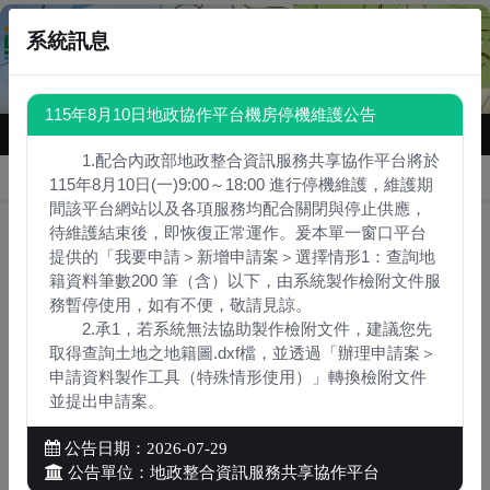
系統訊息
115年8月10日地政協作平台機房停機維護公告
1.配合內政部地政整合資訊服務共享協作平台將於
首頁
115年8月10日(一)9:00～18:00 進行停機維護，維護期
間該平台網站以及各項服務均配合關閉與停止供應，
:::
待維護結束後，即恢復正常運作。爰本單一窗口平台
提供的「我要申請＞新增申請案＞選擇情形1：查詢地
籍資料筆數200 筆（含）以下，由系統製作檢附文件服
務暫停使用，如有不便，敬請見諒。
2.承1，若系統無法協助製作檢附文件，建議您先
我要申請
取得查詢土地之地籍圖.dxf檔，並透過「辦理申請案＞
申請資料製作工具（特殊情形使用）」轉換檢附文件
並提出申請案。
公告日期：2026-07-29
公告單位：地政整合資訊服務共享協作平台