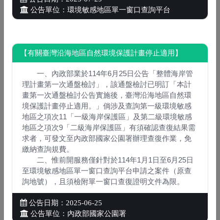
公告單位：地政整合資訊服務共享協作平台
公告單位：環境敏感地區單一窗口查詢平台
本平台自114年10月1日起暫緩受理申請查
詢新竹縣轄區範圍內之第一級環境敏感地
【有關臺灣沿海地區自然環境保護計畫停止適用】
2
區「13.古蹟保存區」、「14.考古遺址」
公告日期：2025年09月03日
及第二級環境敏感地區「12.歷史建築」、
一、內政部業於114年6月25日公告「整體海岸管
公告單位：環境敏感地區單一窗口查詢平台
「13.聚落建築群」、「14.文化景觀」、
理計畫第一次通盤檢討」，該通盤檢討已明訂「本計
「15.紀念建築」及「16.史蹟」等項目。
畫第一次通盤檢討公告實施後，臺灣沿海地區自然環
如有查詢需求，請逕至新竹縣開發行為涉
境保護計畫停止適用。」倘涉及查詢第一級環境敏感
【有關臺灣沿海地區自然環境保護計畫停
及有形文化資產查詢系統查詢。倘針對上
地區之項次11「一級海岸保護區」及第二級環境敏感
止適用】
地區之項次9「二級海岸保護區」有須確認查復結果需
開作業調整有疑義，請逕洽新竹縣政府文
3
公告日期：2025年06月25日
求者，可發文至內政部國家公園署辦理查復作業，免
化局張小姐(03)551-0201分機612。
公告單位：內政部國家公園署
繳納查詢規費。
二、惟前開服務僅針對於114年1月1日至6月25日
至環境敏感地區單一窗口查詢平台申請之案件（原查
更新「露營場申請應查詢環境敏感地區項
詢地號），且須檢附單一窗口查復證明文件為限。
目表」
4
公告日期：2025-06-25
公告日期：2023年12月08日
公告單位：交通部觀光署
公告單位：內政部國家公園署