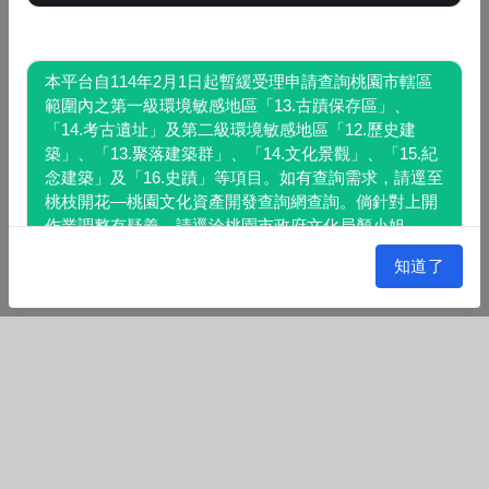
第1級第23-3項-林業試驗林地圖資更新。
本平台自114年2月1日起暫緩受理申請查詢桃園市轄區
5
範圍內之第一級環境敏感地區「13.古蹟保存區」、
公告日期：2026年08月05日
「14.考古遺址」及第二級環境敏感地區「12.歷史建
公告單位：農業部林業試驗所
築」、「13.聚落建築群」、「14.文化景觀」、「15.紀
念建築」及「16.史蹟」等項目。如有查詢需求，請逕至
桃枝開花—桃園文化資產開發查詢網查詢。倘針對上開
第2級第22-1項礦區（場）之圖資更新。
作業調整有疑義，請逕洽桃園市政府文化局顏小姐
(03)3322-592分機8601。
6
知道了
公告日期：2026年07月30日
公告單位：經濟部地質調查及礦業管理中心
一、因應桃園市政府文化局查詢作業調整，本平
台自114年2月1日起暫緩受理申請查詢桃園市轄區範圍
內之第一級環境敏感地區「13.古蹟保存區」、「14.考
古遺址」及第二級環境敏感地區「12.歷史建築」、
第1級第1項特定水土保持區圖資更新，新
「13.聚落建築群」、「14.文化景觀」、「15.紀念建
增宜蘭縣南澳鄉碧候村DF146土石流特定
築」及「16.史蹟」等項目。如有查詢需求，請逕至桃
7
水土保持區。
公告日期：2026年07月15日
公告單位：農業部
枝開花—桃園文化資產開發查詢網查詢（網址：
https://chflourish.tycg.gov.tw）。倘針對上開作業調整
有疑義，請逕洽桃園市政府文化局顏小姐(03)3322-592