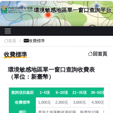
首頁
收費標準
:::
收費標準
回首頁
環境敏感地區單一窗口查詢收費表
（單位：新臺幣）
查詢項目級距
1~5項
6~20項
21~35項
36~50項
5
收費標準
1,000元
2,300元
3,600元
4,900元
5
備註
查詢土地筆數超過60筆，每增加10筆，加計