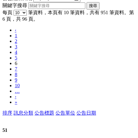
關鍵字搜尋
每頁
筆資料，本頁有 10 筆資料，共有 951 筆資料。第
6 頁，共 96 頁。
‹
1
2
3
4
5
6
7
8
9
10
…
›
»
排序
訊息分類
公告標題
公告單位
公告日期
51