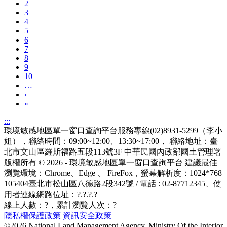
2
3
4
5
6
7
8
9
10
…
›
»
:::
環境敏感地區單一窗口查詢平台服務專線(02)8931-5299（李小
姐），聯絡時間：09:00~12:00、13:30~17:00， 聯絡地址：臺
北市文山區羅斯福路五段113號3F
中華民國內政部國土管理署
版權所有 © 2026 - 環境敏感地區單一窗口查詢平台
建議最佳
瀏覽環境：Chrome、Edge 、 FireFox，螢幕解析度：1024*768
105404臺北市松山區八德路2段342號 / 電話 : 02-87712345
、使
用者連線網路位址：?.?.?.?
線上人數：
?
，累計瀏覽人次：
?
隱私權保護政策
資訊安全政策
©2026 National Land Management Agency, Ministry Of the Interior